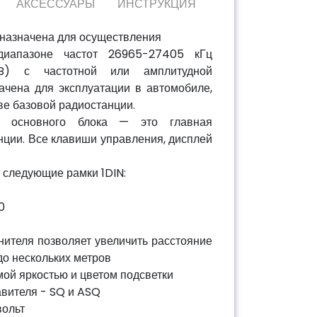
АКСЕССУАРЫ
ИНСТРУКЦИЯ
назначена для осуществления
диапазоне частот 26965-27405 кГц
CB) с частотной или амплитудной
ачена для эксплуатации в автомобиле,
ве базовой радиостанции.
ки основного блока — это главная
нции. Все клавиши управления, дисплей
 следующие рамки 1DIN:
0
ителя позволяет увеличить расстояние
до нескольких метров
ой яркостью и цветом подсветки
вителя - SQ и ASQ
вольт