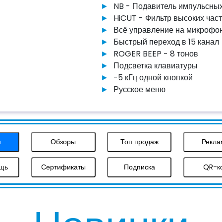
NB - Подавитель импульсны
HiCUT - Фильтр высоких част
Всё управление на микрофо
Быстрый переход в 15 канал
ROGER BEEP - 8 тонов
Подсветка клавиатуры
-5 кГц одной кнопкой
Русское меню
и
Обзоры
Топ продаж
Рекла
ощь
Сертификаты
Подписка
QR-к