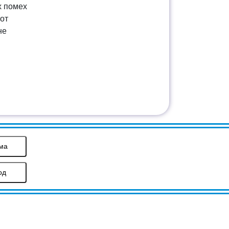
х помех
от
не
ма
од