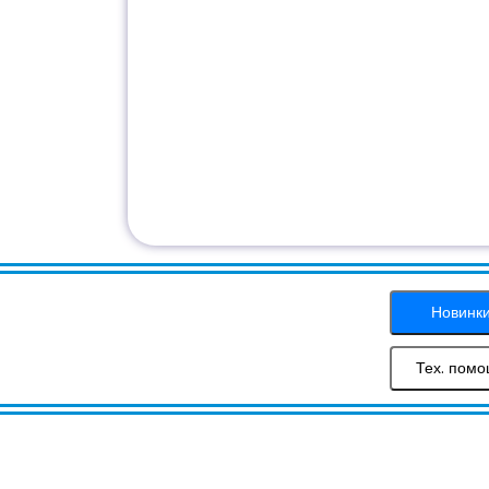
Новинк
Тех. пом